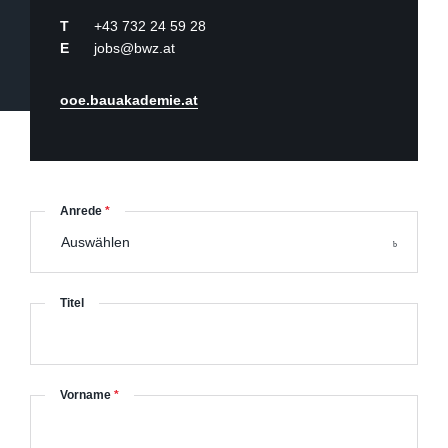
T
+43 732 24 59 28
E
jobs@bwz.at
ooe.bauakademie.at
Anrede
*
Auswählen
Titel
Vorname
*